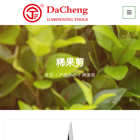
稀果剪
首页
/
产品中心
/
稀果剪